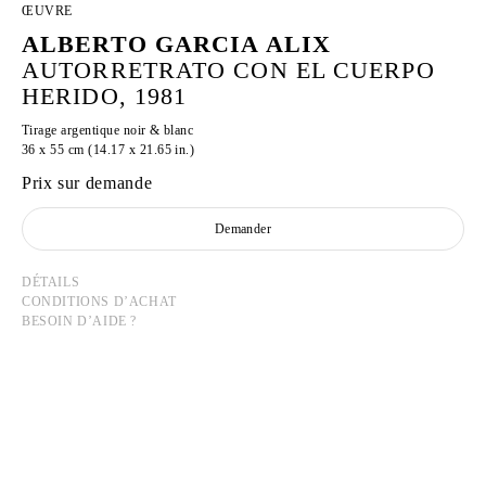
ŒUVRE
ALBERTO GARCIA ALIX
AUTORRETRATO CON EL CUERPO
HERIDO, 1981
Tirage argentique noir & blanc
36 x 55 cm (14.17 x 21.65 in.)
Prix sur demande
Demander
DÉTAILS
CONDITIONS D’ACHAT
BESOIN D’AIDE ?
ALBERTO GARCIA ALIX
Né en 1956 à León, Espagne
Vit et travaille à Madrid, Espagne