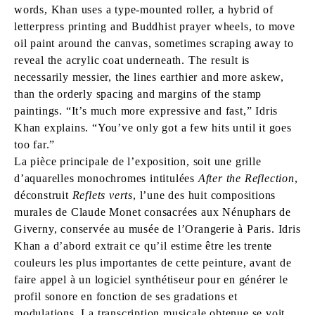
words, Khan uses a type-mounted roller, a hybrid of
letterpress printing and Buddhist prayer wheels, to move
oil paint around the canvas, sometimes scraping away to
reveal the acrylic coat underneath. The result is
necessarily messier, the lines earthier and more askew,
than the orderly spacing and margins of the stamp
paintings. “It’s much more expressive and fast,” Idris
Khan explains. “You’ve only got a few hits until it goes
too far.”
La pièce principale de l’exposition, soit une grille
d’aquarelles monochromes intitulées
After the Reflection
,
déconstruit
Reflets verts
, l’une des huit compositions
murales de Claude Monet consacrées aux Nénuphars de
Giverny, conservée au musée de l’Orangerie à Paris. Idris
Khan a d’abord extrait ce qu’il estime être les trente
couleurs les plus importantes de cette peinture, avant de
faire appel à un logiciel synthétiseur pour en générer le
profil sonore en fonction de ses gradations et
modulations. La transcription musicale obtenue se voit