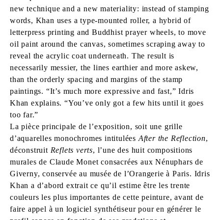
new technique and a new materiality: instead of stamping
words, Khan uses a type-mounted roller, a hybrid of
letterpress printing and Buddhist prayer wheels, to move
oil paint around the canvas, sometimes scraping away to
reveal the acrylic coat underneath. The result is
necessarily messier, the lines earthier and more askew,
than the orderly spacing and margins of the stamp
paintings. “It’s much more expressive and fast,” Idris
Khan explains. “You’ve only got a few hits until it goes
too far.”
La pièce principale de l’exposition, soit une grille
d’aquarelles monochromes intitulées
After the Reflection
,
déconstruit
Reflets verts
, l’une des huit compositions
murales de Claude Monet consacrées aux Nénuphars de
Giverny, conservée au musée de l’Orangerie à Paris. Idris
Khan a d’abord extrait ce qu’il estime être les trente
couleurs les plus importantes de cette peinture, avant de
faire appel à un logiciel synthétiseur pour en générer le