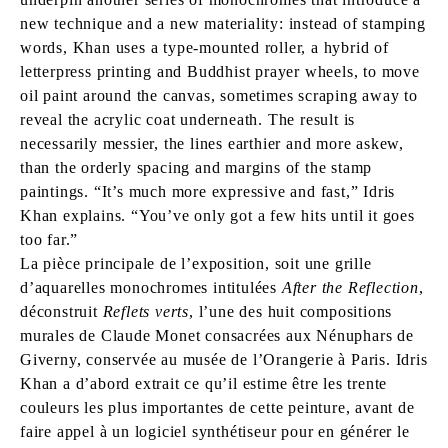
new technique and a new materiality: instead of stamping
words, Khan uses a type-mounted roller, a hybrid of
letterpress printing and Buddhist prayer wheels, to move
oil paint around the canvas, sometimes scraping away to
reveal the acrylic coat underneath. The result is
necessarily messier, the lines earthier and more askew,
than the orderly spacing and margins of the stamp
paintings. “It’s much more expressive and fast,” Idris
Khan explains. “You’ve only got a few hits until it goes
too far.”
La pièce principale de l’exposition, soit une grille
d’aquarelles monochromes intitulées
After the Reflection
,
déconstruit
Reflets verts
, l’une des huit compositions
murales de Claude Monet consacrées aux Nénuphars de
Giverny, conservée au musée de l’Orangerie à Paris. Idris
Khan a d’abord extrait ce qu’il estime être les trente
couleurs les plus importantes de cette peinture, avant de
faire appel à un logiciel synthétiseur pour en générer le