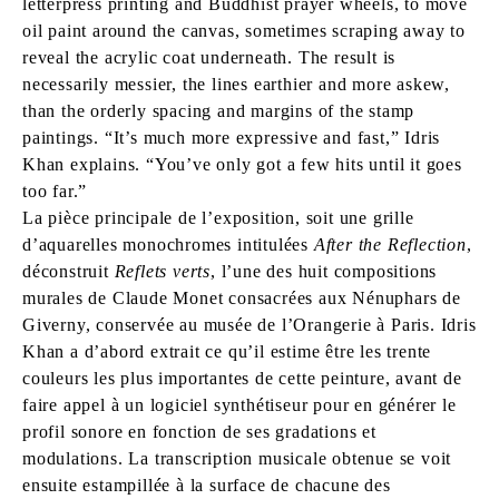
letterpress printing and Buddhist prayer wheels, to move
oil paint around the canvas, sometimes scraping away to
reveal the acrylic coat underneath. The result is
necessarily messier, the lines earthier and more askew,
than the orderly spacing and margins of the stamp
paintings. “It’s much more expressive and fast,” Idris
Khan explains. “You’ve only got a few hits until it goes
too far.”
La pièce principale de l’exposition, soit une grille
d’aquarelles monochromes intitulées
After the Reflection
,
déconstruit
Reflets verts
, l’une des huit compositions
murales de Claude Monet consacrées aux Nénuphars de
Giverny, conservée au musée de l’Orangerie à Paris. Idris
Khan a d’abord extrait ce qu’il estime être les trente
couleurs les plus importantes de cette peinture, avant de
faire appel à un logiciel synthétiseur pour en générer le
profil sonore en fonction de ses gradations et
modulations. La transcription musicale obtenue se voit
ensuite estampillée à la surface de chacune des