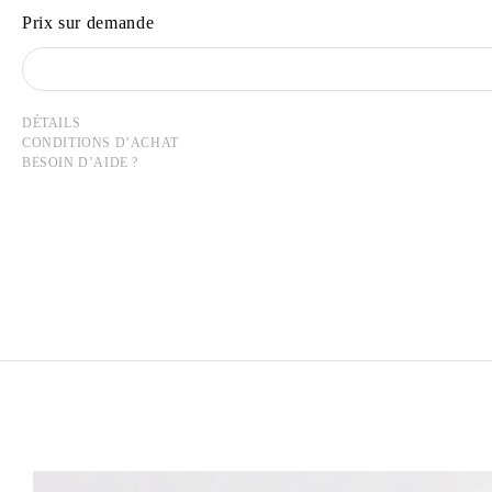
Prix sur demande
DÉTAILS
CONDITIONS D’ACHAT
BESOIN D’AIDE ?
PETRIT HALILAJ
Né en 1986 à Kostërrc, Kosovo
Vit et travaille entre l’Allemagne, le Kosovo et l’Italie