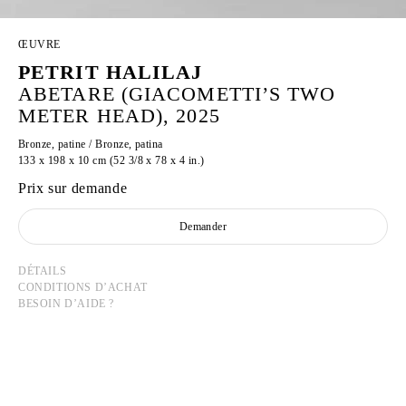
ŒUVRE
PETRIT HALILAJ
ABETARE (GIACOMETTI’S TWO
METER HEAD), 2025
Bronze, patine / Bronze, patina
133 x 198 x 10 cm (52 3/8 x 78 x 4 in.)
Prix sur demande
Demander
DÉTAILS
CONDITIONS D’ACHAT
BESOIN D’AIDE ?
PETRIT HALILAJ
Né en 1986 à Kostërrc, Kosovo