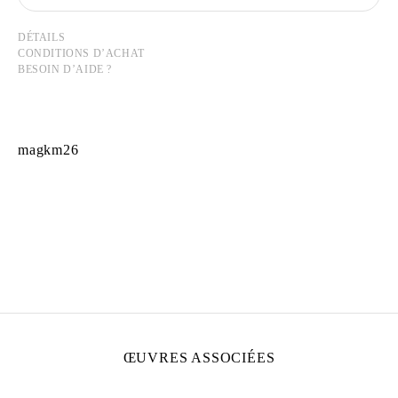
DÉTAILS
CONDITIONS D’ACHAT
BESOIN D’AIDE ?
magkm26
MATIAS AGAFONOVAS
Né en 1999 aux Lillas, France
Vit et travaille à Paris, France
ŒUVRES ASSOCIÉES